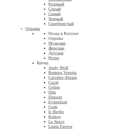
Розовый
Серый
Синий
Черный
Серебристый
Оправы
Назад в Каталог
Оправы
Мужские
Женские
Детские
Ретро
Бренд
Andy Wolf
Bottega Venetta
Caroline Abram
Cazal
Celine
Dita
Dupont
Eyepetizer
Gotti
Ic Berlin
Kaleos
Le Specs
Linda Farrow