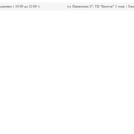
едневно с 10:00 до 22:00 ч.
ул. Павлюхина 57, ТЦ “Бахетле” 1 этаж
|
Еже