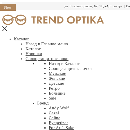
ул. Николая Ершова, 62, ТЦ «Арт центр»
|
Еж
New
Перейти
к
содержимому
Каталог
Назад в Главное меню
Каталог
Новинки
Солнцезащитные очки
Назад в Каталог
Солнцезащитные очки
Мужские
Женские
Детские
Ретро
Большие
Sale
Бренд
Andy Wolf
Cazal
Celine
Eyepetizer
For Art’s Sake