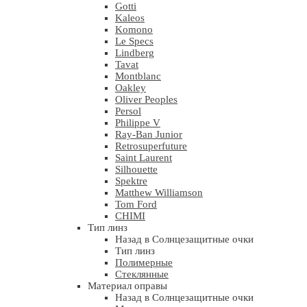
Gotti
Kaleos
Komono
Le Specs
Lindberg
Tavat
Montblanc
Oakley
Oliver Peoples
Persol
Philippe V
Ray-Ban Junior
Retrosuperfuture
Saint Laurent
Silhouette
Spektre
Matthew Williamson
Tom Ford
CHIMI
Тип линз
Назад в Солнцезащитные очки
Тип линз
Полимерные
Стеклянные
Материал оправы
Назад в Солнцезащитные очки