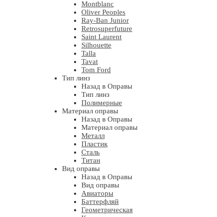
Montblanc
Oliver Peoples
Ray-Ban Junior
Retrosuperfuture
Saint Laurent
Silhouette
Talla
Tavat
Tom Ford
Тип линз
Назад в Оправы
Тип линз
Полимерные
Материал оправы
Назад в Оправы
Материал оправы
Металл
Пластик
Сталь
Титан
Вид оправы
Назад в Оправы
Вид оправы
Авиаторы
Баттерфляй
Геометрическая