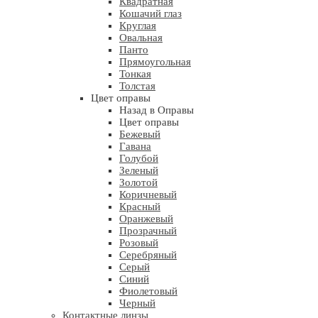
Квадратная
Кошачий глаз
Круглая
Овальная
Панто
Прямоугольная
Тонкая
Толстая
Цвет оправы
Назад в Оправы
Цвет оправы
Бежевый
Гавана
Голубой
Зеленый
Золотой
Коричневый
Красный
Оранжевый
Прозрачный
Розовый
Серебряный
Серый
Синий
Фиолетовый
Черный
Контактные линзы