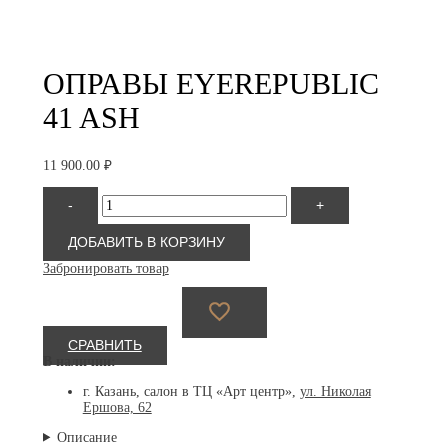
ОПРАВЫ EYEREPUBLIC
41 ASH
11 900.00
₽
Количество
-
+
товара
Eyerepublic
41
ДОБАВИТЬ В КОРЗИНУ
ash
Забронировать товар
СРАВНИТЬ
В наличии:
г. Казань, салон в ТЦ «Арт центр»,
ул. Николая
Ершова, 62
Описание