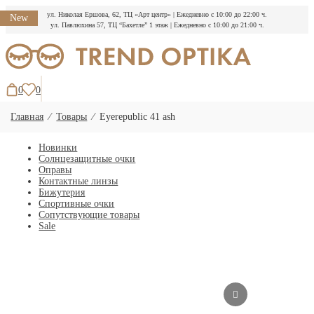
ул. Николая Ершова, 62, ТЦ «Арт центр»
|
Ежедневно с 10:00 до 22:00 ч.
New
ул. Павлюхина 57, ТЦ “Бахетле” 1 этаж
|
Ежедневно с 10:00 до 21:00 ч.
Перейти
к
содержимому
0
0
Главная
⁄
Товары
⁄
Eyerepublic 41 ash
Новинки
Солнцезащитные очки
Оправы
Контактные линзы
Бижутерия
Спортивные очки
Сопутствующие товары
Sale