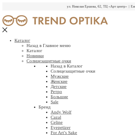
ул. Николая Ершова, 62, ТЦ «Арт центр»
|
Еж
Перейти
к
содержимому
Каталог
Назад в Главное меню
Каталог
Новинки
Солнцезащитные очки
Назад в Каталог
Солнцезащитные очки
Мужские
Женские
Детские
Ретро
Большие
Sale
Бренд
Andy Wolf
Cazal
Celine
Eyepetizer
For Art’s Sake