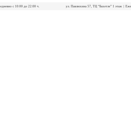
едневно с 10:00 до 22:00 ч.
ул. Павлюхина 57, ТЦ “Бахетле” 1 этаж
|
Еже