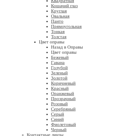
Квадратная
Кошачий глаз
Круглая
Овальная
Панто
Прямоугольная
Тонкая
Толстая
Цвет оправы
Назад в Оправы
Цвет оправы
Бежевый
Гавана
Голубой
Зеленый
Золотой
Коричневый
Красный
Оранжевый
Прозрачный
Розовый
Серебряный
Серый
Синий
Фиолетовый
Черный
Контактные линзы