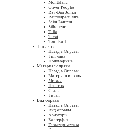
Montblanc
Oliver Peoples
Ray-Ban Junior
Retrosuperfuture
Saint Laurent
Silhouette
Talla
Tavat
Tom Ford
Тип линз
Назад в Оправы
Тип линз
Полимерные
Материал оправы
Назад в Оправы
Материал оправы
Металл
Пластик
Сталь
Титан
Вид оправы
Назад в Оправы
Вид оправы
Авиаторы
Баттерфляй
Геометрическая