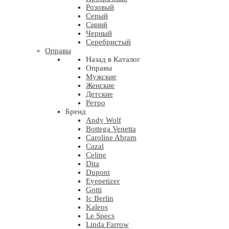
Розовый
Серый
Синий
Черный
Серебристый
Оправы
Назад в Каталог
Оправы
Мужские
Женские
Детские
Ретро
Бренд
Andy Wolf
Bottega Venetta
Caroline Abram
Cazal
Celine
Dita
Dupont
Eyepetizer
Gotti
Ic Berlin
Kaleos
Le Specs
Linda Farrow