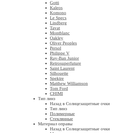
Gotti
Kaleos
Komono
Le Specs
Lindberg
Tavat
Montblanc
Oakley
Oliver Peoples
Persol
Philippe V
Ray-Ban Junior
Retrosuperfuture
Saint Laurent
Silhouette
Spektre
Matthew Williamson
Tom Ford
CHIMI
Тип линз
Назад в Солнцезащитные очки
Тип линз
Полимерные
Стеклянные
Материал оправы
Назад в Солнцезащитные очки