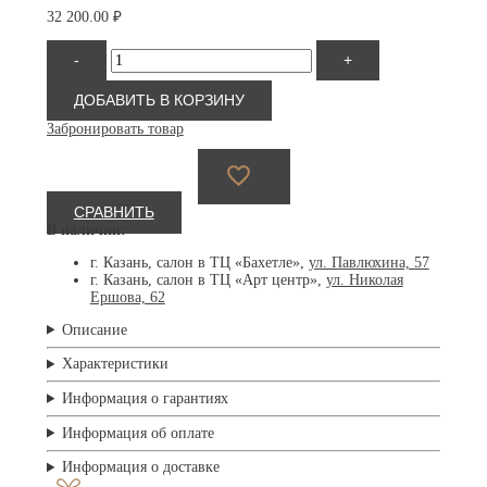
32 200.00
₽
Количество
-
+
товара
Солнцезащитные
очки
ДОБАВИТЬ В КОРЗИНУ
David
Забронировать товар
Beckham
7109/S
LOJ
56
СРАВНИТЬ
В наличии:
г. Казань, салон в ТЦ «Бахетле»,
ул. Павлюхина, 57
г. Казань, салон в ТЦ «Арт центр»,
ул. Николая
Ершова, 62
Описание
Характеристики
Информация о гарантиях
Информация об оплате
Информация о доставке