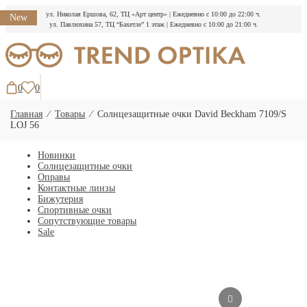
ул. Николая Ершова, 62, ТЦ «Арт центр»
|
Ежедневно с 10:00 до 22:00 ч.
New
ул. Павлюхина 57, ТЦ “Бахетле” 1 этаж
|
Ежедневно с 10:00 до 21:00 ч.
Перейти
к
содержимому
0
0
Главная
⁄
Товары
⁄
Солнцезащитные очки David Beckham 7109/S
LOJ 56
Новинки
Солнцезащитные очки
Оправы
Контактные линзы
Бижутерия
Спортивные очки
Сопутствующие товары
Sale