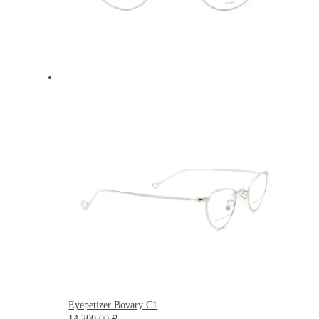
Eyepetizer Bovary C1
14 200.00
₽