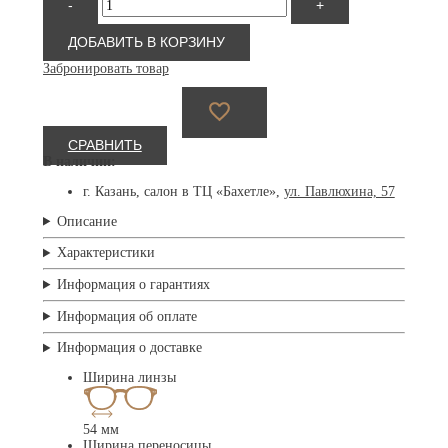
-
+
товара
David
Beckham
ДОБАВИТЬ В КОРЗИНУ
1208
Забронировать товар
1QA
СРАВНИТЬ
В наличии:
г. Казань, салон в ТЦ «Бахетле»,
ул. Павлюхина, 57
Описание
Характеристики
Информация о гарантиях
Информация об оплате
Информация о доставке
Ширина линзы
54 мм
Ширина переносицы