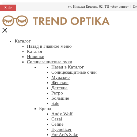
ул. Николая Ершова, 62, ТЦ «Арт центр»
|
Еж
Sale
Перейти
к
содержимому
Каталог
Назад в Главное меню
Каталог
Новинки
Солнцезащитные очки
Назад в Каталог
Солнцезащитные очки
Мужские
Женские
Детские
Ретро
Большие
Sale
Бренд
Andy Wolf
Cazal
Celine
Eyepetizer
For Art’s Sake