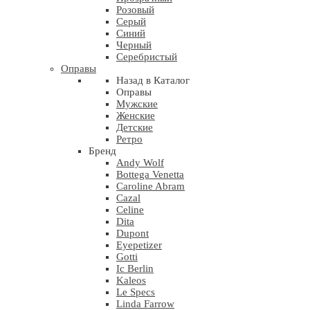
Розовый
Серый
Синий
Черный
Серебристый
Оправы
Назад в Каталог
Оправы
Мужские
Женские
Детские
Ретро
Бренд
Andy Wolf
Bottega Venetta
Caroline Abram
Cazal
Celine
Dita
Dupont
Eyepetizer
Gotti
Ic Berlin
Kaleos
Le Specs
Linda Farrow