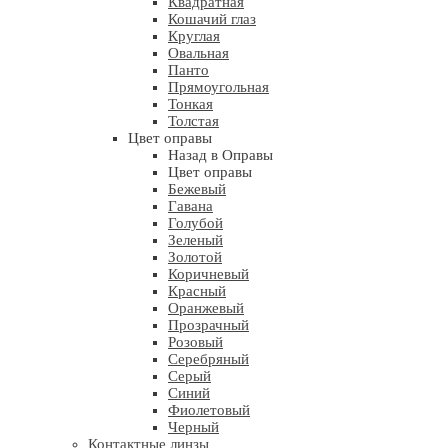
Квадратная
Кошачий глаз
Круглая
Овальная
Панто
Прямоугольная
Тонкая
Толстая
Цвет оправы
Назад в Оправы
Цвет оправы
Бежевый
Гавана
Голубой
Зеленый
Золотой
Коричневый
Красный
Оранжевый
Прозрачный
Розовый
Серебряный
Серый
Синий
Фиолетовый
Черный
Контактные линзы