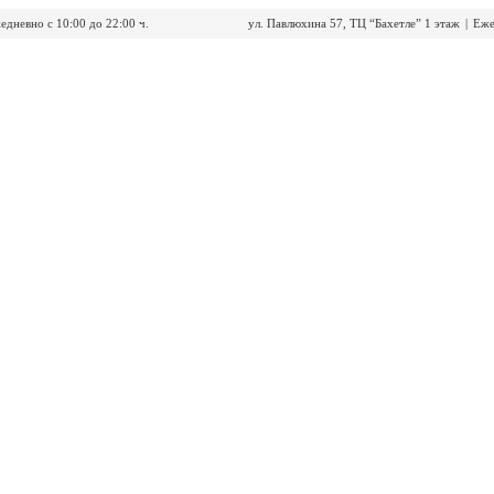
едневно с 10:00 до 22:00 ч.
ул. Павлюхина 57, ТЦ “Бахетле” 1 этаж
|
Еже