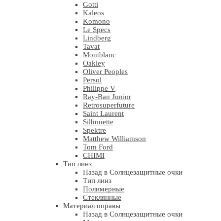
Gotti
Kaleos
Komono
Le Specs
Lindberg
Tavat
Montblanc
Oakley
Oliver Peoples
Persol
Philippe V
Ray-Ban Junior
Retrosuperfuture
Saint Laurent
Silhouette
Spektre
Matthew Williamson
Tom Ford
CHIMI
Тип линз
Назад в Солнцезащитные очки
Тип линз
Полимерные
Стеклянные
Материал оправы
Назад в Солнцезащитные очки