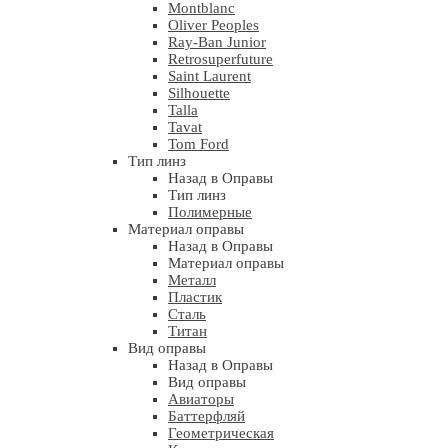
Montblanc
Oliver Peoples
Ray-Ban Junior
Retrosuperfuture
Saint Laurent
Silhouette
Talla
Tavat
Tom Ford
Тип линз
Назад в Оправы
Тип линз
Полимерные
Материал оправы
Назад в Оправы
Материал оправы
Металл
Пластик
Сталь
Титан
Вид оправы
Назад в Оправы
Вид оправы
Авиаторы
Баттерфляй
Геометрическая