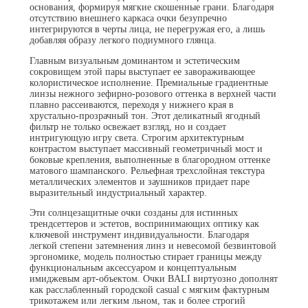
основания, формируя мягкие скошенные грани. Благодаря
отсутствию внешнего каркаса очки безупречно
интегрируются в черты лица, не перегружая его, а лишь
добавляя образу легкого подиумного глянца.
Главным визуальным доминантом и эстетическим
сокровищем этой пары выступает ее завораживающее
колористическое исполнение. Премиальные градиентные
линзы нежного зефирно-розового оттенка в верхней части
плавно рассеиваются, переходя у нижнего края в
хрустально-прозрачный тон. Этот деликатный ягодный
фильтр не только освежает взгляд, но и создает
интригующую игру света. Строгим архитектурным
контрастом выступает массивный геометричный мост и
боковые крепления, выполненные в благородном оттенке
матового шампанского. Рельефная трехслойная текстура
металлических элементов и заушников придает паре
выразительный индустриальный характер.
Эти солнцезащитные очки созданы для истинных
трендсеттеров и эстетов, воспринимающих оптику как
ключевой инструмент индивидуальности. Благодаря
легкой степени затемнения линз и невесомой безвинтовой
эргономике, модель полностью стирает границы между
функциональным аксессуаром и концептуальным
имиджевым арт-объектом. Очки BALI виртуозно дополнят
как расслабленный городской casual с мягким фактурным
трикотажем или легким льном, так и более строгий