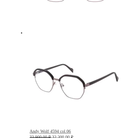
Andy Wolf 4594 col.06
Первоначальная
Текущая
33 900.00
₽
32 200.00
₽