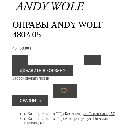
ОПРАВЫ ANDY WOLF
4803 05
43 400.00
₽
Количество
-
+
товара
Andy
Wolf
ДОБАВИТЬ В КОРЗИНУ
4803
Забронировать товар
05
СРАВНИТЬ
В наличии:
г. Казань, салон в ТЦ «Бахетле»,
ул. Павлюхина, 57
г. Казань, салон в ТЦ «Арт центр»,
ул. Николая
Ершова, 62