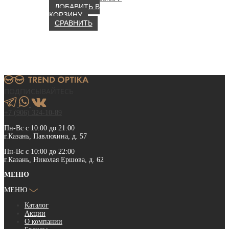
цена
цена:
ДОБАВИТЬ В
составляла
32
КОРЗИНУ
33
200.00 ₽.
СРАВНИТЬ
900.00 ₽.
ПОДПИСЫВАЙТЕСЬ
+7 (906) 324-10-89
Пн-Вс с 10:00 до 21:00
г.Казань, Павлюхина, д. 57
Пн-Вс с 10:00 до 22:00
г.Казань, Николая Ершова, д. 62
МЕНЮ
МЕНЮ
Каталог
Акции
О компании