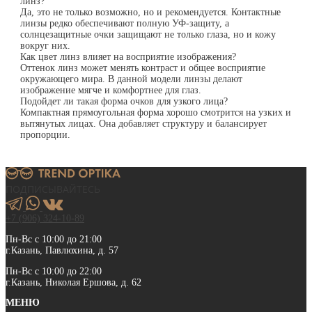
линз?
Да, это не только возможно, но и рекомендуется. Контактные
линзы редко обеспечивают полную УФ-защиту, а
солнцезащитные очки защищают не только глаза, но и кожу
вокруг них.
Как цвет линз влияет на восприятие изображения?
Оттенок линз может менять контраст и общее восприятие
окружающего мира. В данной модели линзы делают
изображение мягче и комфортнее для глаз.
Подойдет ли такая форма очков для узкого лица?
Компактная прямоугольная форма хорошо смотрится на узких и
вытянутых лицах. Она добавляет структуру и балансирует
пропорции.
ПОДПИСЫВАЙТЕСЬ
+7 (906) 324-10-89
Пн-Вс с 10:00 до 21:00
г.Казань, Павлюхина, д. 57
Пн-Вс с 10:00 до 22:00
г.Казань, Николая Ершова, д. 62
МЕНЮ