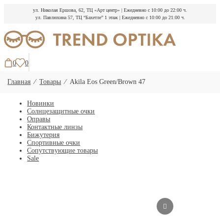
ул. Николая Ершова, 62, ТЦ «Арт центр»
|
Ежедневно с 10:00 до 22:00 ч.
ул. Павлюхина 57, ТЦ “Бахетле” 1 этаж
|
Ежедневно с 10:00 до 21:00 ч.
Перейти
к
содержимому
0
0
Главная
⁄
Товары
⁄
Akila Eos Green/Brown 47
Новинки
Солнцезащитные очки
Оправы
Контактные линзы
Бижутерия
Спортивные очки
Сопутствующие товары
Sale