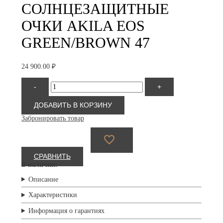
СОЛНЦЕЗАЩИТНЫЕ
ОЧКИ AKILA EOS
GREEN/BROWN 47
24 900.00
₽
Количество
-
+
товара
Akila
Eos
ДОБАВИТЬ В КОРЗИНУ
Green/Brown
Забронировать товар
47
СРАВНИТЬ
В наличии:
Описание
Характеристики
Информация о гарантиях