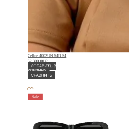
Celine 4002UN 54D 54
52 300.00
₽
ДОБАВИТЬ В
КОРЗИНУ
СРАВНИТЬ
Sale