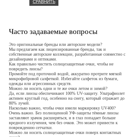
15
500.00 ₽.
СРАВНИТЬ
100.00 ₽.
Часто задаваемые вопросы
Это оригинальные бренды или авторские модели?
Мы предлагаем как лицензированные бренды, так и
собственные авторские коллекции, разработанные совместно с
дизайнерами и оптиками.
Как правильно чистить солнцезащитные очки, чтобы не
повредить линзы?
Промойте под проточной водой, аккуратно протрите мягкой
микрофибровой салфеткой. Избегайте салфеток из бумаги,
одежды или агрессивных средств.
Можно ли носить одни и те же очки летом и зимой?
Да, если линзы обеспечивают 100% UV-защиту. Ультрафиолет
активен круглый год, особенно на снегу, который отражает до
80% лучей.
Насколько важно, чтобы очки имели маркировку UV400?
Очень важно. Без полноценной УФ-защиты тёмные линзы
заставляют зрачок расширяться, и в глаз попадает больше
вредного излучения, чем без очков. Это может привести к
повреждению сетчатки.
Можно ли носить солнцезащитные очки поверх контактных