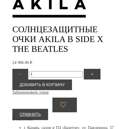
СОЛНЦЕЗАЩИТНЫЕ
ОЧКИ AKILA B SIDE X
THE BEATLES
24 900.00
₽
Количество
-
+
товара
Akila
B
ДОБАВИТЬ В КОРЗИНУ
Side
Забронировать товар
x
The
Beatles
СРАВНИТЬ
В наличии:
г. Казань, салон в ТЦ «Бахетле»,
ул. Павлюхина, 57