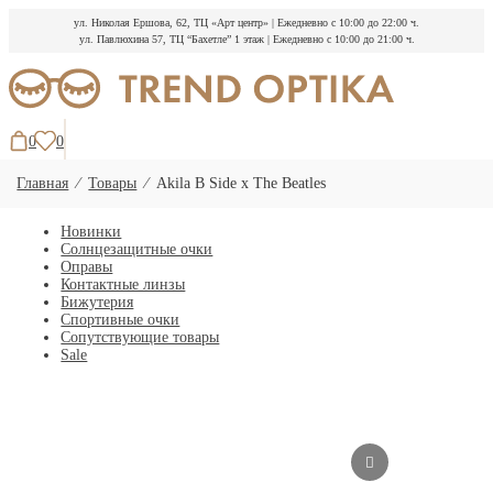
ул. Николая Ершова, 62, ТЦ «Арт центр»
|
Ежедневно с 10:00 до 22:00 ч.
ул. Павлюхина 57, ТЦ “Бахетле” 1 этаж
|
Ежедневно с 10:00 до 21:00 ч.
Перейти
к
содержимому
0
0
Главная
⁄
Товары
⁄
Akila B Side x The Beatles
Новинки
Солнцезащитные очки
Оправы
Контактные линзы
Бижутерия
Спортивные очки
Сопутствующие товары
Sale