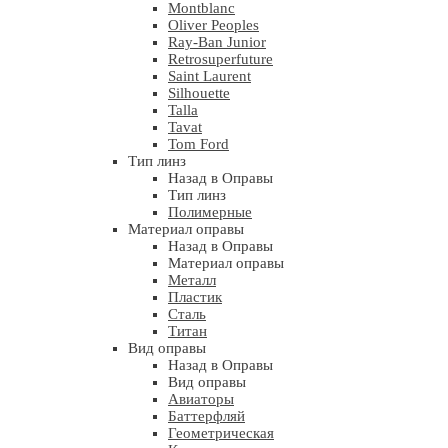
Montblanc
Oliver Peoples
Ray-Ban Junior
Retrosuperfuture
Saint Laurent
Silhouette
Talla
Tavat
Tom Ford
Тип линз
Назад в Оправы
Тип линз
Полимерные
Материал оправы
Назад в Оправы
Материал оправы
Металл
Пластик
Сталь
Титан
Вид оправы
Назад в Оправы
Вид оправы
Авиаторы
Баттерфляй
Геометрическая