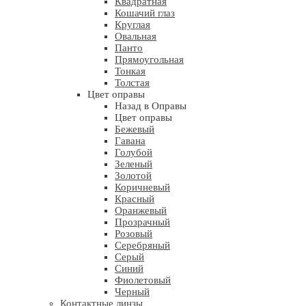
Квадратная
Кошачий глаз
Круглая
Овальная
Панто
Прямоугольная
Тонкая
Толстая
Цвет оправы
Назад в Оправы
Цвет оправы
Бежевый
Гавана
Голубой
Зеленый
Золотой
Коричневый
Красный
Оранжевый
Прозрачный
Розовый
Серебряный
Серый
Синий
Фиолетовый
Черный
Контактные линзы