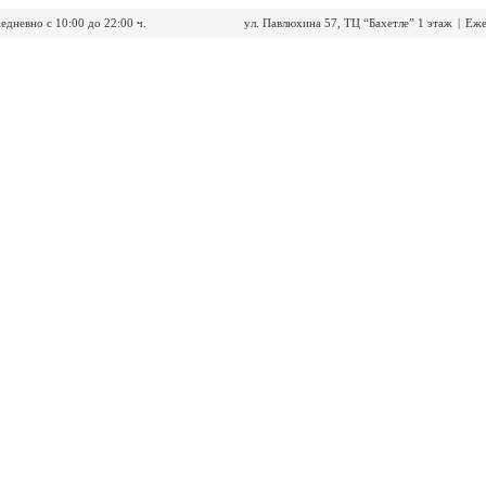
едневно с 10:00 до 22:00 ч.
ул. Павлюхина 57, ТЦ “Бахетле” 1 этаж
|
Еже