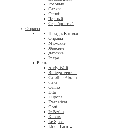
Розовый
Серый
Синий
Черный
Серебристый
Оправы
Назад в Каталог
Оправы
Мужские
Женские
Детские
Ретро
Бренд
Andy Wolf
Bottega Venetta
Caroline Abram
Cazal
Celine
Dita
Dupont
Eyepetizer
Gotti
Ic Berlin
Kaleos
Le Specs
Linda Farrow