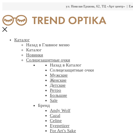
ул. Николая Ершова, 62, ТЦ «Арт центр»
|
Еж
Перейти
к
содержимому
Каталог
Назад в Главное меню
Каталог
Новинки
Солнцезащитные очки
Назад в Каталог
Солнцезащитные очки
Мужские
Женские
Детские
Ретро
Большие
Sale
Бренд
Andy Wolf
Cazal
Celine
Eyepetizer
For Art’s Sake