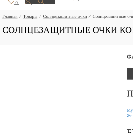
0
Главная
⁄
Товары
⁄
Солнцезащитные очки
⁄
Солнцезащитные очк
СОЛНЦЕЗАЩИТНЫЕ ОЧКИ КО
Ф
П
Му
Же
Б