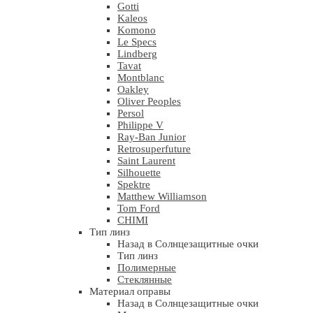
Gotti
Kaleos
Komono
Le Specs
Lindberg
Tavat
Montblanc
Oakley
Oliver Peoples
Persol
Philippe V
Ray-Ban Junior
Retrosuperfuture
Saint Laurent
Silhouette
Spektre
Matthew Williamson
Tom Ford
CHIMI
Тип линз
Назад в Солнцезащитные очки
Тип линз
Полимерные
Стеклянные
Материал оправы
Назад в Солнцезащитные очки