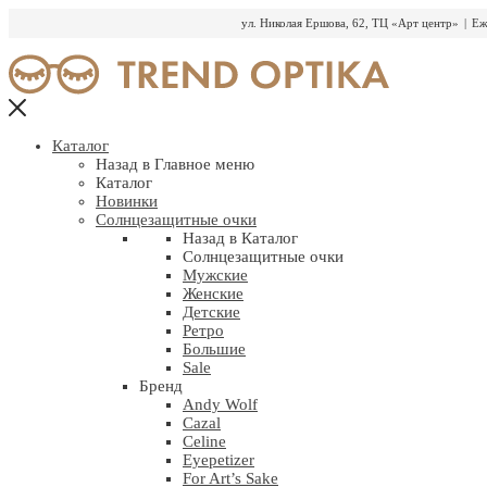
ул. Николая Ершова, 62, ТЦ «Арт центр»
|
Еж
Перейти
к
содержимому
Каталог
Назад в Главное меню
Каталог
Новинки
Солнцезащитные очки
Назад в Каталог
Солнцезащитные очки
Мужские
Женские
Детские
Ретро
Большие
Sale
Бренд
Andy Wolf
Cazal
Celine
Eyepetizer
For Art’s Sake