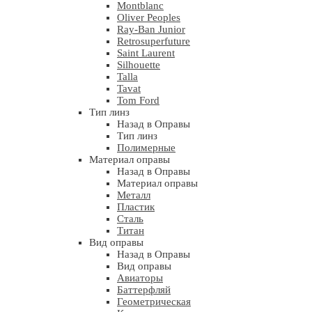
Montblanc
Oliver Peoples
Ray-Ban Junior
Retrosuperfuture
Saint Laurent
Silhouette
Talla
Tavat
Tom Ford
Тип линз
Назад в Оправы
Тип линз
Полимерные
Материал оправы
Назад в Оправы
Материал оправы
Металл
Пластик
Сталь
Титан
Вид оправы
Назад в Оправы
Вид оправы
Авиаторы
Баттерфляй
Геометрическая