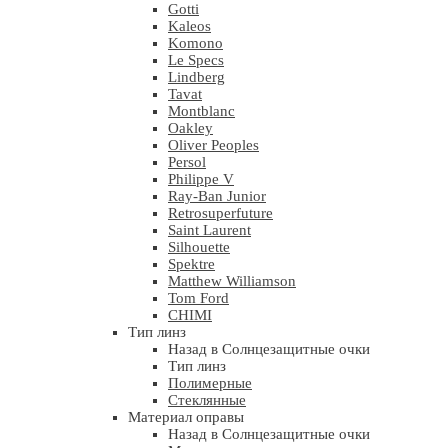
Gotti
Kaleos
Komono
Le Specs
Lindberg
Tavat
Montblanc
Oakley
Oliver Peoples
Persol
Philippe V
Ray-Ban Junior
Retrosuperfuture
Saint Laurent
Silhouette
Spektre
Matthew Williamson
Tom Ford
CHIMI
Тип линз
Назад в Солнцезащитные очки
Тип линз
Полимерные
Стеклянные
Материал оправы
Назад в Солнцезащитные очки