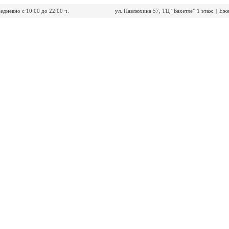
едневно с 10:00 до 22:00 ч.
ул. Павлюхина 57, ТЦ “Бахетле” 1 этаж
|
Еже