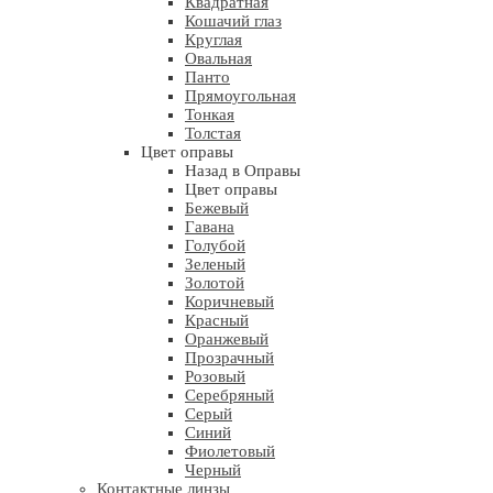
Квадратная
Кошачий глаз
Круглая
Овальная
Панто
Прямоугольная
Тонкая
Толстая
Цвет оправы
Назад в Оправы
Цвет оправы
Бежевый
Гавана
Голубой
Зеленый
Золотой
Коричневый
Красный
Оранжевый
Прозрачный
Розовый
Серебряный
Серый
Синий
Фиолетовый
Черный
Контактные линзы