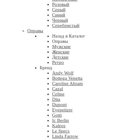
Розовый
Серый
Синий
Черный
Серебристый
Оправы
Назад в Каталог
Оправы
Мужские
Женские
Детские
Ретро
Бренд
Andy Wolf
Bottega Venetta
Caroline Abram
Cazal
Celine
Dita
Dupont
Eyepetizer
Gotti
Ic Berlin
Kaleos
Le Specs
Linda Farrow