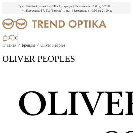
ул. Николая Ершова, 62, ТЦ «Арт центр»
|
Ежедневно с 10:00 до 22:00 ч.
ул. Павлюхина 57, ТЦ “Бахетле” 1 этаж
|
Ежедневно с 10:00 до 21:00 ч.
Перейти
к
содержимому
0
0
Главная
⁄
Бренды
⁄
Oliver Peoples
OLIVER PEOPLES