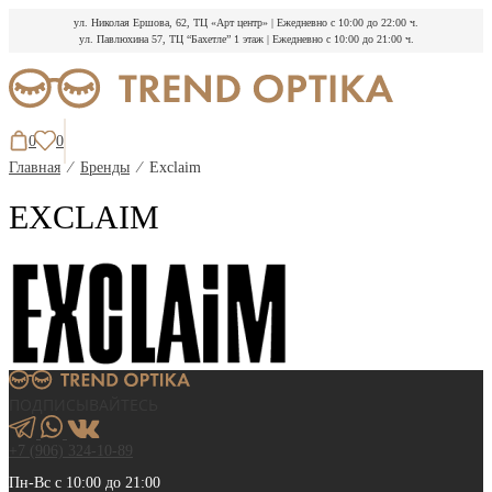
ул. Николая Ершова, 62, ТЦ «Арт центр»
|
Ежедневно с 10:00 до 22:00 ч.
ул. Павлюхина 57, ТЦ “Бахетле” 1 этаж
|
Ежедневно с 10:00 до 21:00 ч.
Перейти
к
содержимому
0
0
Главная
⁄
Бренды
⁄
Exclaim
EXCLAIM
ПОДПИСЫВАЙТЕСЬ
+7 (906) 324-10-89
Пн-Вс с 10:00 до 21:00