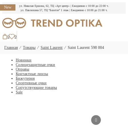
ул. Николая Ершова, 62, ТЦ «Арт центр»
|
Ежедневно с 10:00 до 22:00 ч.
New
ул. Павлюхина 57, ТЦ “Бахетле” 1 этаж
|
Ежедневно с 10:00 до 21:00 ч.
Перейти
к
содержимому
0
0
Главная
⁄
Товары
⁄
Saint Laurent
⁄
Saint Laurent 598 004
Новинки
Солнцезащитные очки
Оправы
Контактные линзы
Бижутерия
Спортивные очки
Сопутствующие товары
Sale