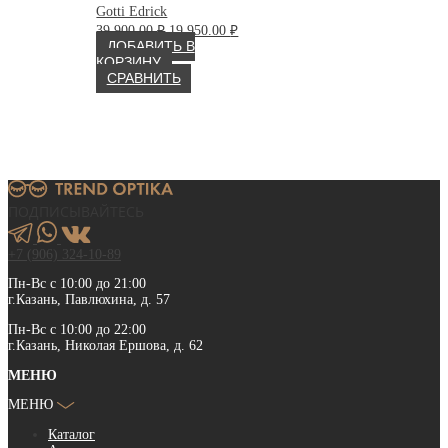
Gotti Edrick
Первоначальная
Текущая
39 900.00
₽
19 950.00
₽
цена
цена:
ДОБАВИТЬ В
составляла
19
КОРЗИНУ
39
950.00 ₽.
СРАВНИТЬ
900.00 ₽.
ПОДПИСЫВАЙТЕСЬ
+7 (906) 324-10-89
Пн-Вс с 10:00 до 21:00
г.Казань, Павлюхина, д. 57
Пн-Вс с 10:00 до 22:00
г.Казань, Николая Ершова, д. 62
МЕНЮ
МЕНЮ
Каталог