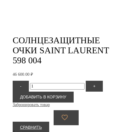
СОЛНЦЕЗАЩИТНЫЕ
ОЧКИ SAINT LAURENT
598 004
46 600.00
₽
Количество
-
+
товара
Saint
Laurent
ДОБАВИТЬ В КОРЗИНУ
598
Забронировать товар
004
СРАВНИТЬ