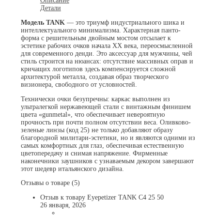
Описание
Детали
Модель TANK
— это триумф индустриального шика и
интеллектуального минимализма. Характерная панто-
форма с решительным двойным мостом отсылает к
эстетике рабочих очков начала XX века, переосмысленной
для современного денди. Это аксессуар для мужчины, чей
стиль строится на нюансах: отсутствие массивных оправ и
кричащих логотипов здесь компенсируется сложной
архитектурой металла, создавая образ творческого
визионера, свободного от условностей.
Технически очки безупречны: каркас выполнен из
ультралегкой нержавеющей стали с винтажным финишем
цвета «gunmetal», что обеспечивает невероятную
прочность при почти полном отсутствии веса. Оливково-
зеленые линзы (код 25) не только добавляют образу
благородной милитари-эстетики, но и являются одними из
самых комфортных для глаз, обеспечивая естественную
цветопередачу и снимая напряжение. Фирменные
наконечники заушников с узнаваемым декором завершают
этот шедевр итальянского дизайна.
Отзывы о товаре (5)
Отзыв к товару Eyepetizer TANK C4 25 50
26 января, 2026