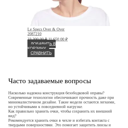
Le Specs Over & Over
2087210
Первоначальная
Текущая
23 300.00
₽
11 650.00
₽
цена
цена:
ДОБАВИТЬ В
составляла
11
КОРЗИНУ
23
650.00 ₽.
СРАВНИТЬ
300.00 ₽.
Часто задаваемые вопросы
Насколько надежна конструкция безободковой оправы?
Современные технологии обеспечивают прочность даже при
минималистичном дизайне. Такие модели остаются легкими,
но устойчивыми к повседневной нагрузке.
Как правильно хранить очки, чтобы сохранить их внешний
вид?
Рекомендуется хранить очки в чехле и избегать контакта с
твердыми поверхностями. Это помогает защитить линзы и