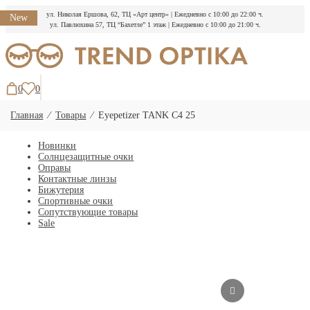
ул. Николая Ершова, 62, ТЦ «Арт центр»
|
Ежедневно с 10:00 до 22:00 ч.
New
ул. Павлюхина 57, ТЦ “Бахетле” 1 этаж
|
Ежедневно с 10:00 до 21:00 ч.
Перейти
к
содержимому
0
0
Главная
⁄
Товары
⁄
Eyepetizer TANK C4 25
Новинки
Солнцезащитные очки
Оправы
Контактные линзы
Бижутерия
Спортивные очки
Сопутствующие товары
Sale