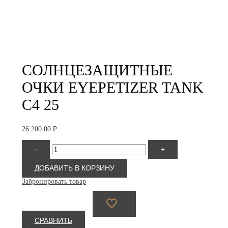
СОЛНЦЕЗАЩИТНЫЕ
ОЧКИ EYEPETIZER TANK
C4 25
26 200.00
₽
Количество
-
+
товара
Eyepetizer
TANK
ДОБАВИТЬ В КОРЗИНУ
C4
Забронировать товар
25
СРАВНИТЬ