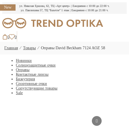
ул. Николая Ершова, 62, ТЦ «Арт центр»
|
Ежедневно с 10:00 до 22:00 ч.
New
ул. Павлюхина 57, ТЦ “Бахетле” 1 этаж
|
Ежедневно с 10:00 до 21:00 ч.
Перейти
к
содержимому
0
0
Главная
⁄
Товары
⁄
Оправы David Beckham 7124 AOZ 58
Новинки
Солнцезащитные очки
Оправы
Контактные линзы
Бижутерия
Спортивные очки
Сопутствующие товары
Sale