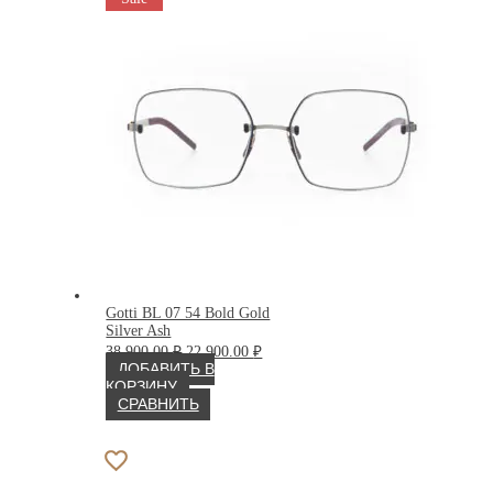
Gotti BL 07 54 Bold Gold
Silver Ash
Первоначальная
Текущая
38 900.00
₽
22 900.00
₽
цена
цена:
ДОБАВИТЬ В
составляла
22
КОРЗИНУ
38
900.00 ₽.
СРАВНИТЬ
900.00 ₽.