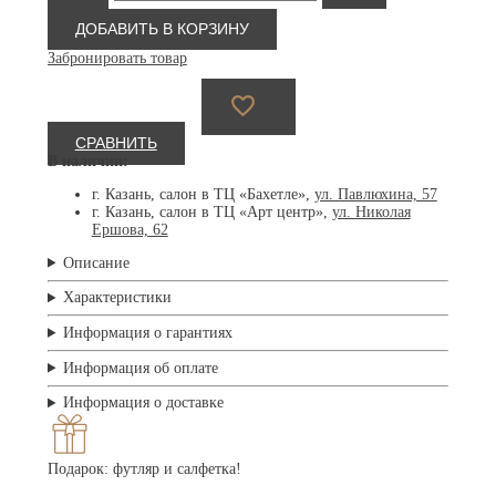
Оправы
David
ДОБАВИТЬ В КОРЗИНУ
Beckham
Забронировать товар
7124
AOZ
58
СРАВНИТЬ
В наличии:
г. Казань, салон в ТЦ «Бахетле»,
ул. Павлюхина, 57
г. Казань, салон в ТЦ «Арт центр»,
ул. Николая
Ершова, 62
Описание
Характеристики
Информация о гарантиях
Информация об оплате
Информация о доставке
Подарок: футляр и салфетка!